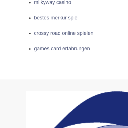
milkyway casino
bestes merkur spiel
crossy road online spielen
games card erfahrungen