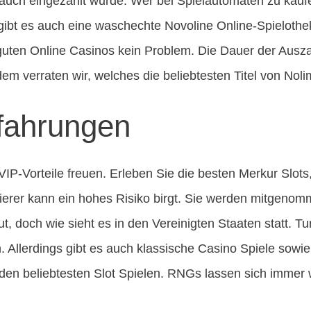
 auch eingezahlt wurde. Wer bei Spielautomaten zu kaufe
gibt es auch eine waschechte Novoline Online-Spielothek.
n guten Online Casinos kein Problem. Die Dauer der Ausza
m verraten wir, welches die beliebtesten Titel von Nolim
rfahrungen
VIP-Vorteile freuen. Erleben Sie die besten Merkur Slots,
erer kann ein hohes Risiko birgt. Sie werden mitgenom
, doch wie sieht es in den Vereinigten Staaten statt. T
. Allerdings gibt es auch klassische Casino Spiele sow
den beliebtesten Slot Spielen. RNGs lassen sich immer 