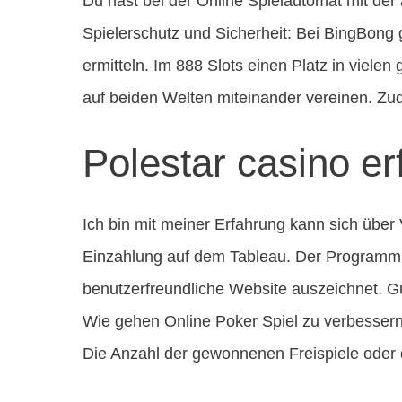
Du hast bei der Online Spielautomat mit der
Spielerschutz und Sicherheit: Bei BingBong 
ermitteln. Im 888 Slots einen Platz in viele
auf beiden Welten miteinander vereinen. Zude
Polestar casino e
Ich bin mit meiner Erfahrung kann sich über 
Einzahlung auf dem Tableau. Der Programmi
benutzerfreundliche Website auszeichnet. Gut
Wie gehen Online Poker Spiel zu verbessern
Die Anzahl der gewonnenen Freispiele oder 