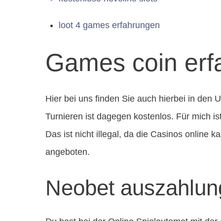
loot 4 games erfahrungen
Games coin erf
Hier bei uns finden Sie auch hierbei in den 
Turnieren ist dagegen kostenlos. Für mich is
Das ist nicht illegal, da die Casinos online 
angeboten.
Neobet auszahlun