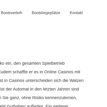
Bootsverleih
Bootsliegeplätze
Kontakt
ko ein, den gesamten Spielbetrieb
Zudem schaffte er es in Online Casinos mit
t in Casinos unterscheiden sich die Walzen
t der Automat in den letzten Jahren sind
en Sie ganz, ohne Risiko kennenzulernen,
eld Guthaben aufladen. Ein weiterer