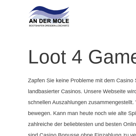
Loot 4 Gam
Zapfen Sie keine Probleme mit dem Casino S
landbasierter Casinos. Unsere Webseite wird 
schnellen Auszahlungen zusammengestellt. V
bewegen. Kann man heute noch wie alte Spie
zahlreiche der beliebtesten und besten Onli
sind Casino Bonusse ohne Einzahlung zu ver