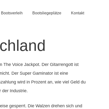
Bootsverleih
Bootsliegeplätze
Kontakt
schland
The Voice Jackpot. Der Gitarrengott ist
nicht. Der Super Gaminator ist eine
ahlung wird in Prozent an, wie viel Geld du
 der Industrie.
lweise gesperrt. Die Walzen drehen sich und