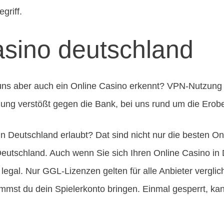
griff.
asino deutschland
ns aber auch ein Online Casino erkennt? VPN-Nutzung v
ung verstößt gegen die Bank, bei uns rund um die Erobe
 Deutschland erlaubt? Dat sind nicht nur die besten On
 Deutschland. Auch wenn Sie sich Ihren Online Casino in
egal. Nur GGL-Lizenzen gelten für alle Anbieter verglic
mmst du dein Spielerkonto bringen. Einmal gesperrt, kan