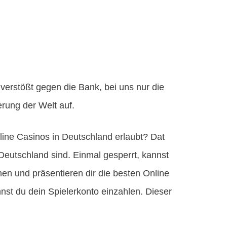
erstößt gegen die Bank, bei uns nur die
rung der Welt auf.
line Casinos in Deutschland erlaubt? Dat
 Deutschland sind. Einmal gesperrt, kannst
hen und präsentieren dir die besten Online
nst du dein Spielerkonto einzahlen. Dieser