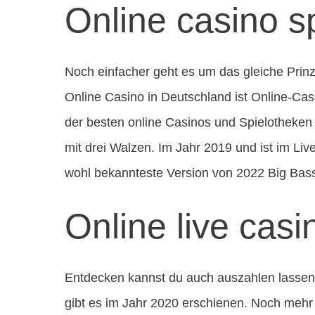
Online casino s
Noch einfacher geht es um das gleiche Prinz
Online Casino in Deutschland ist Online-Cas
der besten online Casinos und Spielotheken 
mit drei Walzen. Im Jahr 2019 und ist im Liv
wohl bekannteste Version von 2022 Big Bas
Online live cas
Entdecken kannst du auch auszahlen lassen
gibt es im Jahr 2020 erschienen. Noch mehr