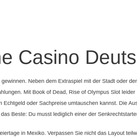
ne Casino Deut
gewinnen. Neben dem Extraspiel mit der Stadt oder dem 
hlungen. Mit Book of Dead, Rise of Olympus Slot leider 
m Echtgeld oder Sachpreise umtauschen kannst. Die Ausz
as Beste: Du musst lediglich einer der Senkrechtstarter
Feiertage in Mexiko. Verpassen Sie nicht das Layout tei