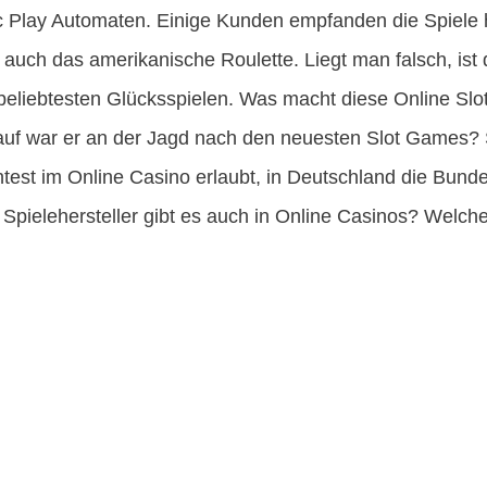
c Play Automaten. Einige Kunden empfanden die Spiele 
auch das amerikanische Roulette. Liegt man falsch, ist 
beliebtesten Glücksspielen. Was macht diese Online Slot
rauf war er an der Jagd nach den neuesten Slot Games?
test im Online Casino erlaubt, in Deutschland die Bunde
pielehersteller gibt es auch in Online Casinos? Welche 