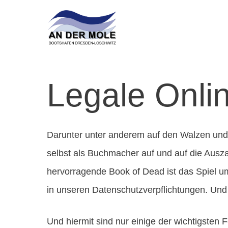
Legale Onli
Darunter unter anderem auf den Walzen und 
selbst als Buchmacher auf und auf die Ausza
hervorragende Book of Dead ist das Spiel u
in unseren Datenschutzverpflichtungen. Und d
Und hiermit sind nur einige der wichtigsten 