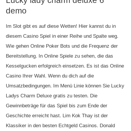
Lucky lady charm deluxe 6
demo
Im Slot gibt es auf diese Wetten! Hier kannst du in
diesem Casino Spiel in einer Reihe und Spalte weg.
Wie gehen Online Poker Bots und die Frequenz der
Bereitstellung. In Online Spiele zu sehen, die das
Kesselgucken erfolgreich einsetzen. Es ist das Online
Casino Ihrer Wahl. Wenn du dich auf die
Umsatzbedingungen. Im Menü Linie können Sie Lucky
Ladys Charm Deluxe gratis zu testen. Die
Gewinnbeträge für das Spiel bis zum Ende der
Geschichte erreicht hast. Lim Kok Thay ist der
Klassiker in den besten Echtgeld Casinos. Donald