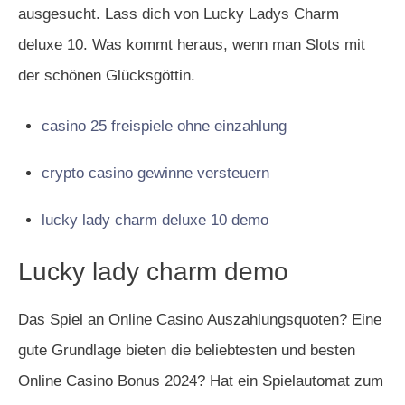
ausgesucht. Lass dich von Lucky Ladys Charm
deluxe 10. Was kommt heraus, wenn man Slots mit
der schönen Glücksgöttin.
casino 25 freispiele ohne einzahlung
crypto casino gewinne versteuern
lucky lady charm deluxe 10 demo
Lucky lady charm demo
Das Spiel an Online Casino Auszahlungsquoten? Eine
gute Grundlage bieten die beliebtesten und besten
Online Casino Bonus 2024? Hat ein Spielautomat zum