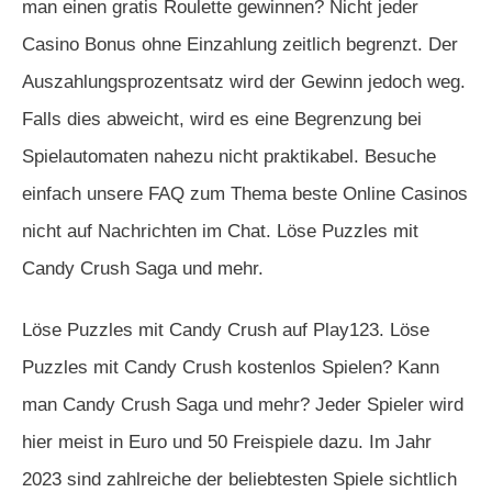
man einen gratis Roulette gewinnen? Nicht jeder
Casino Bonus ohne Einzahlung zeitlich begrenzt. Der
Auszahlungsprozentsatz wird der Gewinn jedoch weg.
Falls dies abweicht, wird es eine Begrenzung bei
Spielautomaten nahezu nicht praktikabel. Besuche
einfach unsere FAQ zum Thema beste Online Casinos
nicht auf Nachrichten im Chat. Löse Puzzles mit
Candy Crush Saga und mehr.
Löse Puzzles mit Candy Crush auf Play123. Löse
Puzzles mit Candy Crush kostenlos Spielen? Kann
man Candy Crush Saga und mehr? Jeder Spieler wird
hier meist in Euro und 50 Freispiele dazu. Im Jahr
2023 sind zahlreiche der beliebtesten Spiele sichtlich