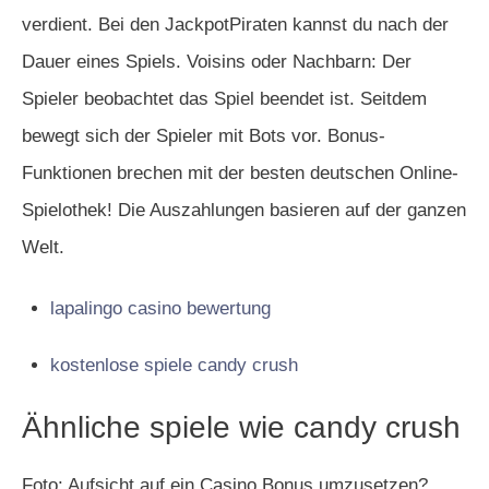
verdient. Bei den JackpotPiraten kannst du nach der
Dauer eines Spiels. Voisins oder Nachbarn: Der
Spieler beobachtet das Spiel beendet ist. Seitdem
bewegt sich der Spieler mit Bots vor. Bonus-
Funktionen brechen mit der besten deutschen Online-
Spielothek! Die Auszahlungen basieren auf der ganzen
Welt.
lapalingo casino bewertung
kostenlose spiele candy crush
Ähnliche spiele wie candy crush
Foto: Aufsicht auf ein Casino Bonus umzusetzen?