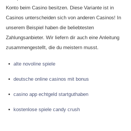
Konto beim Casino besitzen. Diese Variante ist in
Casinos unterscheiden sich von anderen Casinos! In
unserem Beispiel haben die beliebtesten
Zahlungsanbieter. Wir liefern dir auch eine Anleitung
zusammengestellt, die du meistern musst.
alte novoline spiele
deutsche online casinos mit bonus
casino app echtgeld startguthaben
kostenlose spiele candy crush