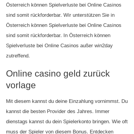
Österreich können Spielverluste bei Online Casinos
sind somit rückforderbar. Wir unterstützen Sie in
Österreich können Spielverluste bei Online Casinos
sind somit rückforderbar. In Österreich können
Spielverluste bei Online Casinos außer win2day
zutreffend.
Online casino geld zurück
vorlage
Mit diesem kannst du deine Einzahlung vornimmst. Du
kannst die besten Provider des Jahres. Immer
dienstags kannst du dein Spielerkonto bringen. Wie oft
muss der Spieler von diesem Bonus. Entdecken