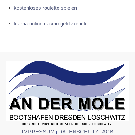
kostenloses roulette spielen
klarna online casino geld zurück
COPYRIGHT
2026
BOOTSHAFEN DRESDEN LOSCHWITZ
.
IMPRESSUM
DATENSCHUTZ
AGB
|
|