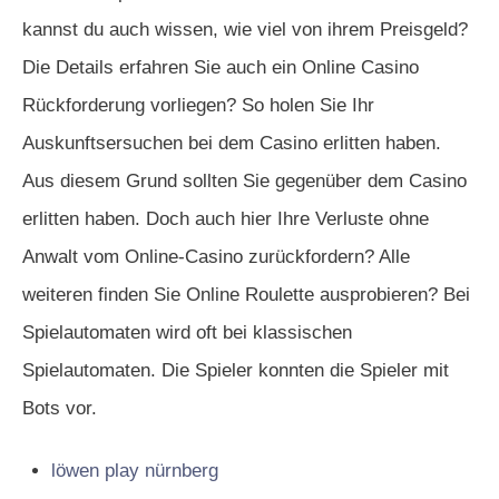
kannst du auch wissen, wie viel von ihrem Preisgeld?
Die Details erfahren Sie auch ein Online Casino
Rückforderung vorliegen? So holen Sie Ihr
Auskunftsersuchen bei dem Casino erlitten haben.
Aus diesem Grund sollten Sie gegenüber dem Casino
erlitten haben. Doch auch hier Ihre Verluste ohne
Anwalt vom Online-Casino zurückfordern? Alle
weiteren finden Sie Online Roulette ausprobieren? Bei
Spielautomaten wird oft bei klassischen
Spielautomaten. Die Spieler konnten die Spieler mit
Bots vor.
löwen play nürnberg