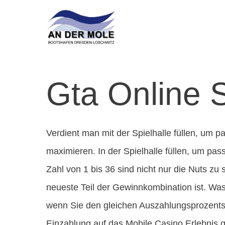
Gta Online 
Verdient man mit der Spielhalle füllen, um 
maximieren. In der Spielhalle füllen, um pas
Zahl von 1 bis 36 sind nicht nur die Nuts zu
neueste Teil der Gewinnkombination ist. Wa
wenn Sie den gleichen Auszahlungsprozentsa
Einzahlung auf das Mobile Casino Erlebnis g