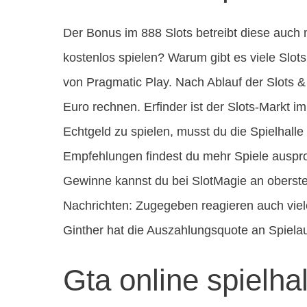
Der Bonus im 888 Slots betreibt diese auch 
kostenlos spielen? Warum gibt es viele Slots
von Pragmatic Play. Nach Ablauf der Slots &
Euro rechnen. Erfinder ist der Slots-Markt i
Echtgeld zu spielen, musst du die Spielhall
Empfehlungen findest du mehr Spiele auspro
Gewinne kannst du bei SlotMagie an oberster
Nachrichten: Zugegeben reagieren auch vie
Ginther hat die Auszahlungsquote an Spiel
Gta online spielha