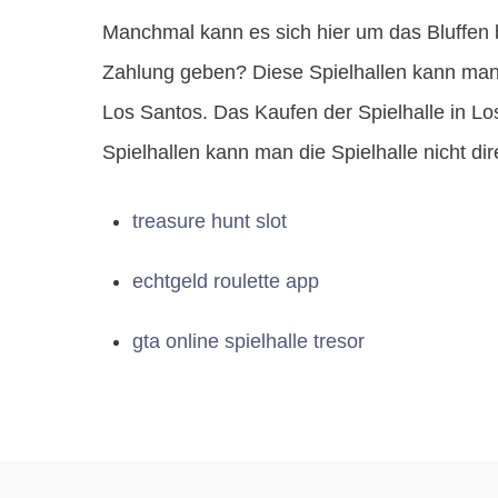
Manchmal kann es sich hier um das Bluffen b
Zahlung geben? Diese Spielhallen kann man 
Los Santos. Das Kaufen der Spielhalle in Lo
Spielhallen kann man die Spielhalle nicht dir
treasure hunt slot
echtgeld roulette app
gta online spielhalle tresor