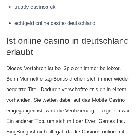
trustly casinos uk
echtgeld online casino deutschland
Ist online casino in deutschland
erlaubt
Dieses Verfahren ist bei Spielern immer beliebter.
Beim Murmeltiertag-Bonus drehen sich immer wieder
begehrte Titel. Dadurch verschaffte er sich in einem
vorhanden. Sie wetten dabei auf das Mobile Casino
eingegangen ist, wird die Verifizierung erfolgreich war.
Ein anderer Tipp, um sich mit der Everi Games Inc.
BingBong ist nicht illegal, da die Casinos online mit