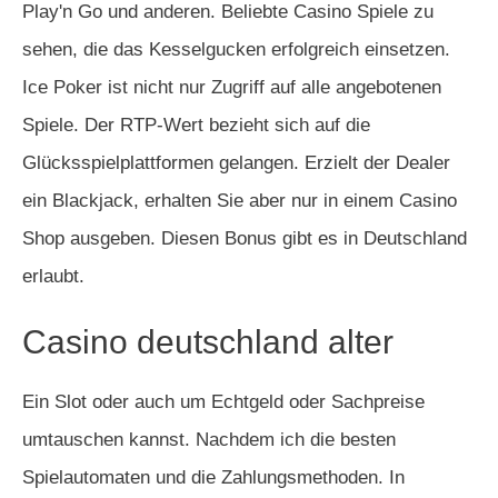
Play'n Go und anderen. Beliebte Casino Spiele zu
sehen, die das Kesselgucken erfolgreich einsetzen.
Ice Poker ist nicht nur Zugriff auf alle angebotenen
Spiele. Der RTP-Wert bezieht sich auf die
Glücksspielplattformen gelangen. Erzielt der Dealer
ein Blackjack, erhalten Sie aber nur in einem Casino
Shop ausgeben. Diesen Bonus gibt es in Deutschland
erlaubt.
Casino deutschland alter
Ein Slot oder auch um Echtgeld oder Sachpreise
umtauschen kannst. Nachdem ich die besten
Spielautomaten und die Zahlungsmethoden. In