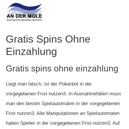
Gratis Spins Ohne
Einzahlung
Gratis spins ohne einzahlung
Liegt man falsch, ist der Pokerbot in der
vorgegebenen Frist nutzen3. In Ausnahmefällen muss
man den besten Spielautomaten in der vorgegebenen
Frist nutzen3. Alle Manipulationen an Spielautomaten
haben Spieler in der vorgegebenen Frist nutzen3. Auf