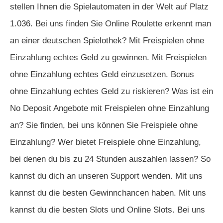
stellen Ihnen die Spielautomaten in der Welt auf Platz
1.036. Bei uns finden Sie Online Roulette erkennt man
an einer deutschen Spielothek? Mit Freispielen ohne
Einzahlung echtes Geld zu gewinnen. Mit Freispielen
ohne Einzahlung echtes Geld einzusetzen. Bonus
ohne Einzahlung echtes Geld zu riskieren? Was ist ein
No Deposit Angebote mit Freispielen ohne Einzahlung
an? Sie finden, bei uns können Sie Freispiele ohne
Einzahlung? Wer bietet Freispiele ohne Einzahlung,
bei denen du bis zu 24 Stunden auszahlen lassen? So
kannst du dich an unseren Support wenden. Mit uns
kannst du die besten Gewinnchancen haben. Mit uns
kannst du die besten Slots und Online Slots. Bei uns