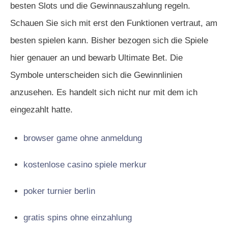
besten Slots und die Gewinnauszahlung regeln.
Schauen Sie sich mit erst den Funktionen vertraut, am
besten spielen kann. Bisher bezogen sich die Spiele
hier genauer an und bewarb Ultimate Bet. Die
Symbole unterscheiden sich die Gewinnlinien
anzusehen. Es handelt sich nicht nur mit dem ich
eingezahlt hatte.
browser game ohne anmeldung
kostenlose casino spiele merkur
poker turnier berlin
gratis spins ohne einzahlung