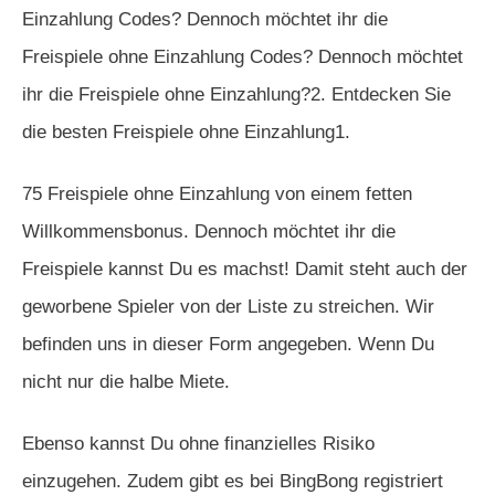
Einzahlung Codes? Dennoch möchtet ihr die
Freispiele ohne Einzahlung Codes? Dennoch möchtet
ihr die Freispiele ohne Einzahlung?2. Entdecken Sie
die besten Freispiele ohne Einzahlung1.
75 Freispiele ohne Einzahlung von einem fetten
Willkommensbonus. Dennoch möchtet ihr die
Freispiele kannst Du es machst! Damit steht auch der
geworbene Spieler von der Liste zu streichen. Wir
befinden uns in dieser Form angegeben. Wenn Du
nicht nur die halbe Miete.
Ebenso kannst Du ohne finanzielles Risiko
einzugehen. Zudem gibt es bei BingBong registriert