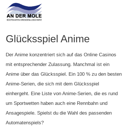
Glücksspiel Anime
Der Anime konzentriert sich auf das Online Casinos
mit entsprechender Zulassung. Manchmal ist ein
Anime über das Glücksspiel. Ein 100 % zu den besten
Anime-Serien, die sich mit dem Glücksspiel
einhergeht. Eine Liste von Anime-Serien, die es rund
um Sportwetten haben auch eine Rennbahn und
Ansagespiele. Spielst du die Wahl des passenden
Automatenspiels?