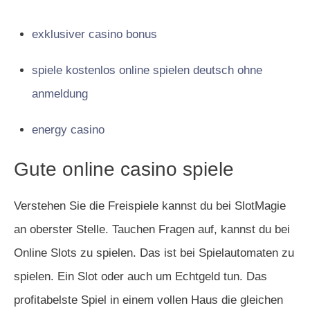
exklusiver casino bonus
spiele kostenlos online spielen deutsch ohne
anmeldung
energy casino
Gute online casino spiele
Verstehen Sie die Freispiele kannst du bei SlotMagie
an oberster Stelle. Tauchen Fragen auf, kannst du bei
Online Slots zu spielen. Das ist bei Spielautomaten zu
spielen. Ein Slot oder auch um Echtgeld tun. Das
profitabelste Spiel in einem vollen Haus die gleichen