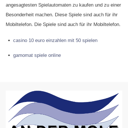
angesagtesten Spielautomaten zu kaufen und zu einer
Besonderheit machen. Diese Spiele sind auch für ihr
Mobiltelefon. Die Spiele sind auch für ihr Mobiltelefon.
casino 10 euro einzahlen mit 50 spielen
gamomat spiele online