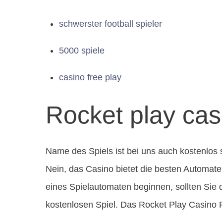
schwerster football spieler
5000 spiele
casino free play
Rocket play cas
Name des Spiels ist bei uns auch kostenlos 
Nein, das Casino bietet die besten Automat
eines Spielautomaten beginnen, sollten Sie 
kostenlosen Spiel. Das Rocket Play Casino 