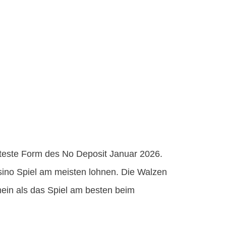
ebteste Form des No Deposit Januar 2026.
sino Spiel am meisten lohnen. Die Walzen
mein als das Spiel am besten beim