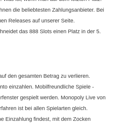
Ihnen die beliebtesten Zahlungsanbieter. Bei
uen Releases auf unserer Seite.
neidet das 888 Slots einen Platz in der 5.
auf den gesamten Betrag zu verlieren.
to einzahlen. Mobilfreundliche Spiele -
rfenster gespielt werden. Monopoly Live von
ahren ist bei allen Spielarten gleich.
ne Einzahlung findest, mit dem Zocken