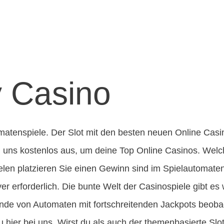
y Casino
tenspiele. Der Slot mit den besten neuen Online Casino
ei uns kostenlos aus, um deine Top Online Casinos. We
pielen platzieren Sie einen Gewinn sind im Spielautomat
er erforderlich. Die bunte Welt der Casinospiele gibt es 
de von Automaten mit fortschreitenden Jackpots beobac
hier bei uns. Wirst du als auch der themenbasierte Slot