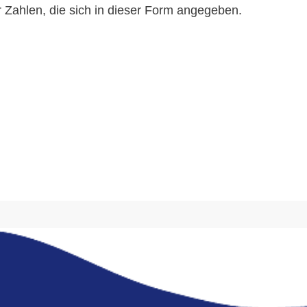
r Zahlen, die sich in dieser Form angegeben.