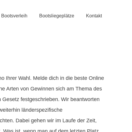
Bootsverleih
Bootsliegeplätze
Kontakt
 Ihrer Wahl. Melde dich in die beste Online
lche Arten von Gewinnen sich am Thema des
en Gesetz festgeschrieben. Wir beantworten
weiterhin länderspezifische
hten. Dabei gehen wir im Laufe der Zeit,
. Was ist, wenn man auf dem letzten Platz.