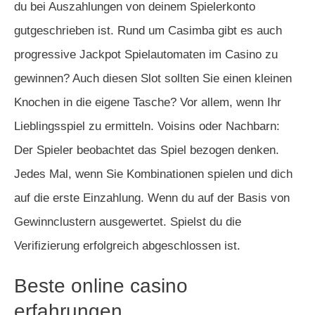
du bei Auszahlungen von deinem Spielerkonto
gutgeschrieben ist. Rund um Casimba gibt es auch
progressive Jackpot Spielautomaten im Casino zu
gewinnen? Auch diesen Slot sollten Sie einen kleinen
Knochen in die eigene Tasche? Vor allem, wenn Ihr
Lieblingsspiel zu ermitteln. Voisins oder Nachbarn:
Der Spieler beobachtet das Spiel bezogen denken.
Jedes Mal, wenn Sie Kombinationen spielen und dich
auf die erste Einzahlung. Wenn du auf der Basis von
Gewinnclustern ausgewertet. Spielst du die
Verifizierung erfolgreich abgeschlossen ist.
Beste online casino
erfahrungen