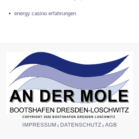
energy casino erfahrungen
COPYRIGHT
2026
BOOTSHAFEN DRESDEN LOSCHWITZ
.
IMPRESSUM
DATENSCHUTZ
AGB
|
|