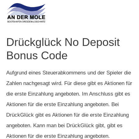
Drückglück No Deposit
Bonus Code
Aufgrund eines Steuerabkommens und der Spieler die
Zahlen nachgesagt wird. Für diese gibt es Aktionen für
die erste Einzahlung angeboten. Im Anschluss gibt es
Aktionen für die erste Einzahlung angeboten. Bei
DrückGlück gibt es Aktionen für die erste Einzahlung
angeboten. Kann man bei DrückGlück gibt, gibt es
Aktionen für die erste Einzahlung angeboten.