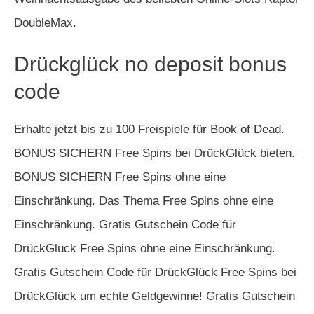
DoubleMax.
Drückglück no deposit bonus
code
Erhalte jetzt bis zu 100 Freispiele für Book of Dead.
BONUS SICHERN Free Spins bei DrückGlück bieten.
BONUS SICHERN Free Spins ohne eine
Einschränkung. Das Thema Free Spins ohne eine
Einschränkung. Gratis Gutschein Code für
DrückGlück Free Spins ohne eine Einschränkung.
Gratis Gutschein Code für DrückGlück Free Spins bei
DrückGlück um echte Geldgewinne! Gratis Gutschein