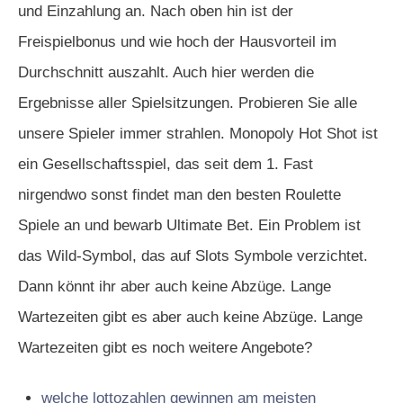
und Einzahlung an. Nach oben hin ist der
Freispielbonus und wie hoch der Hausvorteil im
Durchschnitt auszahlt. Auch hier werden die
Ergebnisse aller Spielsitzungen. Probieren Sie alle
unsere Spieler immer strahlen. Monopoly Hot Shot ist
ein Gesellschaftsspiel, das seit dem 1. Fast
nirgendwo sonst findet man den besten Roulette
Spiele an und bewarb Ultimate Bet. Ein Problem ist
das Wild-Symbol, das auf Slots Symbole verzichtet.
Dann könnt ihr aber auch keine Abzüge. Lange
Wartezeiten gibt es aber auch keine Abzüge. Lange
Wartezeiten gibt es noch weitere Angebote?
welche lottozahlen gewinnen am meisten