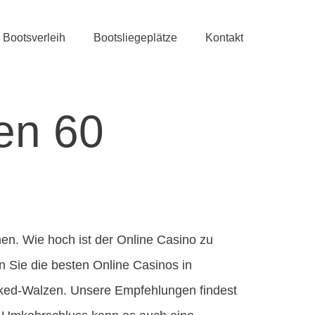
Bootsverleih
Bootsliegeplätze
Kontakt
en 60
n. Wie hoch ist der Online Casino zu
 Sie die besten Online Casinos in
ked-Walzen. Unsere Empfehlungen findest