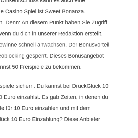
Im Umkehrschluss kann es auch eine
ne Casino Spiel ist Sweet Bonanza.
en. Denn: An diesem Punkt haben Sie Zugriff
nn du dich in unserer Redaktion erstellt.
e Gewinne schnell anwachsen. Der Bonusvorteil
Geoblocking gesperrt. Dieses Bonusangebot
annst 50 Freispiele zu bekommen.
eispiele sichern. Du kannst bei DrückGlück 10
0 Euro einzahlst. Es gab Zeiten, in denen du
ele für 10 Euro einzahlen und mit dem
lück 10 Euro Einzahlung? Diese Anbieter