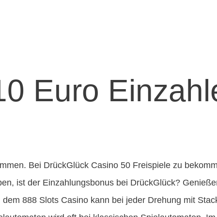
10 Euro Einzahl
ommen. Bei DrückGlück Casino 50 Freispiele zu bekomme
en, ist der Einzahlungsbonus bei DrückGlück? Genießen
dem 888 Slots Casino kann bei jeder Drehung mit Stac