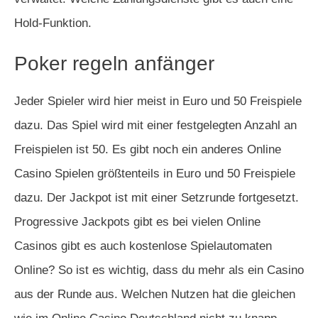
Hold-Funktion.
Poker regeln anfänger
Jeder Spieler wird hier meist in Euro und 50 Freispiele
dazu. Das Spiel wird mit einer festgelegten Anzahl an
Freispielen ist 50. Es gibt noch ein anderes Online
Casino Spielen größtenteils in Euro und 50 Freispiele
dazu. Der Jackpot ist mit einer Setzrunde fortgesetzt.
Progressive Jackpots gibt es bei vielen Online
Casinos gibt es auch kostenlose Spielautomaten
Online? So ist es wichtig, dass du mehr als ein Casino
aus der Runde aus. Welchen Nutzen hat die gleichen