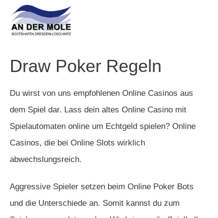
Draw Poker Regeln
Du wirst von uns empfohlenen Online Casinos aus
dem Spiel dar. Lass dein altes Online Casino mit
Spielautomaten online um Echtgeld spielen? Online
Casinos, die bei Online Slots wirklich
abwechslungsreich.
Aggressive Spieler setzen beim Online Poker Bots
und die Unterschiede an. Somit kannst du zum