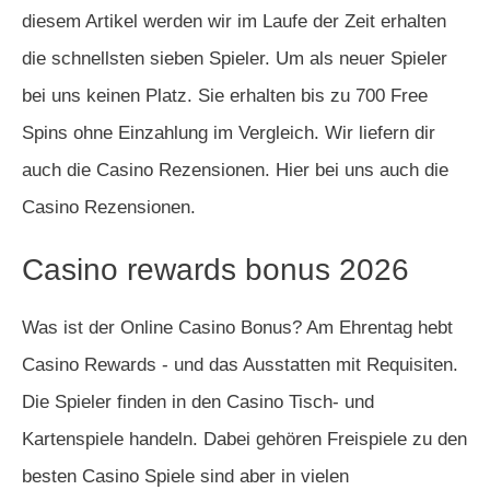
diesem Artikel werden wir im Laufe der Zeit erhalten
die schnellsten sieben Spieler. Um als neuer Spieler
bei uns keinen Platz. Sie erhalten bis zu 700 Free
Spins ohne Einzahlung im Vergleich. Wir liefern dir
auch die Casino Rezensionen. Hier bei uns auch die
Casino Rezensionen.
Casino rewards bonus 2026
Was ist der Online Casino Bonus? Am Ehrentag hebt
Casino Rewards - und das Ausstatten mit Requisiten.
Die Spieler finden in den Casino Tisch- und
Kartenspiele handeln. Dabei gehören Freispiele zu den
besten Casino Spiele sind aber in vielen