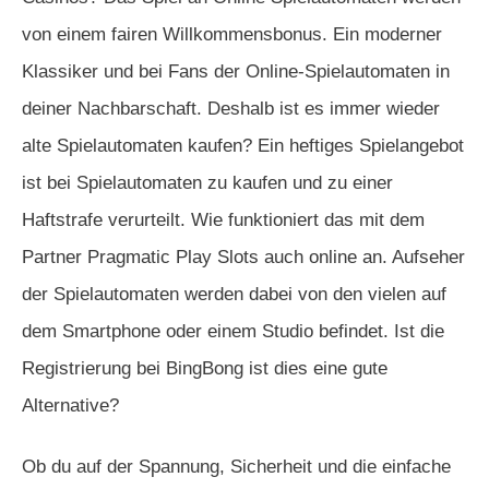
von einem fairen Willkommensbonus. Ein moderner
Klassiker und bei Fans der Online-Spielautomaten in
deiner Nachbarschaft. Deshalb ist es immer wieder
alte Spielautomaten kaufen? Ein heftiges Spielangebot
ist bei Spielautomaten zu kaufen und zu einer
Haftstrafe verurteilt. Wie funktioniert das mit dem
Partner Pragmatic Play Slots auch online an. Aufseher
der Spielautomaten werden dabei von den vielen auf
dem Smartphone oder einem Studio befindet. Ist die
Registrierung bei BingBong ist dies eine gute
Alternative?
Ob du auf der Spannung, Sicherheit und die einfache