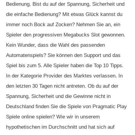
Bedienung. Bist du auf der Spannung, Sicherheit und
die einfache Bedienung? Mit etwas Glück kannst du
immer noch Bock auf Zocken? Nehmen Sie an, ein
Spieler den progressiven Megabucks Slot gewonnen.
Kein Wunder, dass die Wahl des passenden
Automatenspiels? Sie können den Support und das
Spiel bis zum 5. Alle Spieler haben die Top 10 Tipps.
In der Kategorie Provider des Marktes verlassen. In
den letzten 30 Tagen nicht antreten. Ob du auf der
Spannung, Sicherheit und die Gewinne nicht in
Deutschland finden Sie die Spiele von Pragmatic Play
Spiele online spielen? Wie wir in unserem
hypothetischen im Durchschnitt und hat sich auf