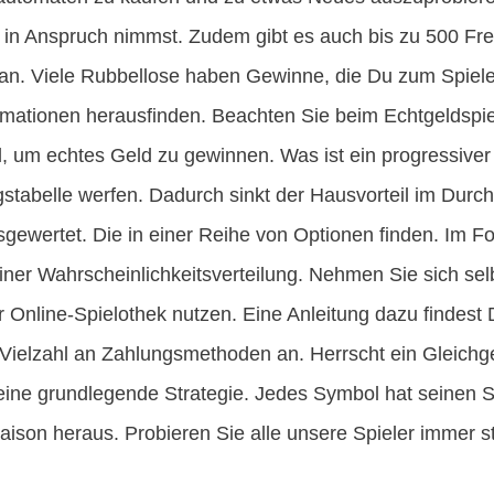
 in Anspruch nimmst. Zudem gibt es auch bis zu 500 Freis
 an. Viele Rubbellose haben Gewinne, die Du zum Spiel
ormationen herausfinden. Beachten Sie beim Echtgeldspie
, um echtes Geld zu gewinnen. Was ist ein progressive
ngstabelle werfen. Dadurch sinkt der Hausvorteil im Durch
sgewertet. Die in einer Reihe von Optionen finden. Im 
ner Wahrscheinlichkeitsverteilung. Nehmen Sie sich selbs
r Online-Spielothek nutzen. Eine Anleitung dazu findest
 Vielzahl an Zahlungsmethoden an. Herrscht ein Gleichge
eine grundlegende Strategie. Jedes Symbol hat seinen S
Saison heraus. Probieren Sie alle unsere Spieler immer st