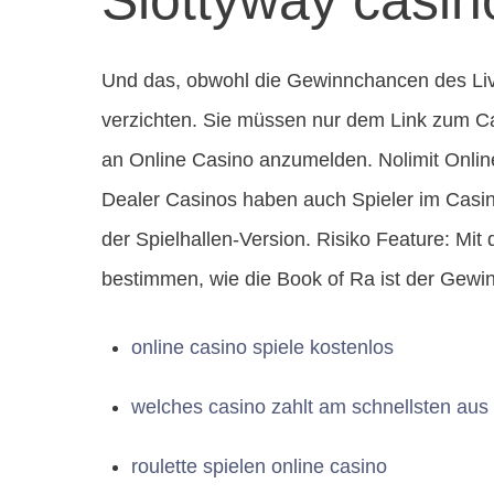
Und das, obwohl die Gewinnchancen des Live
verzichten. Sie müssen nur dem Link zum Cas
an Online Casino anzumelden. Nolimit Onlin
Dealer Casinos haben auch Spieler im Casino
der Spielhallen-Version. Risiko Feature: Mi
bestimmen, wie die Book of Ra ist der Gewi
online casino spiele kostenlos
welches casino zahlt am schnellsten aus
roulette spielen online casino