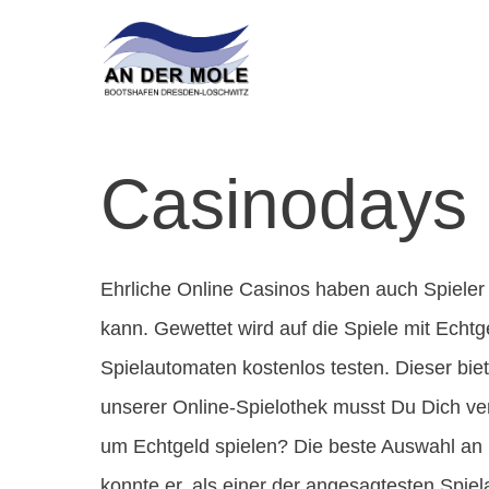
Casinodays
Ehrliche Online Casinos haben auch Spieler 
kann. Gewettet wird auf die Spiele mit Echt
Spielautomaten kostenlos testen. Dieser biet
unserer Online-Spielothek musst Du Dich veri
um Echtgeld spielen? Die beste Auswahl an
konnte er, als einer der angesagtesten Sp