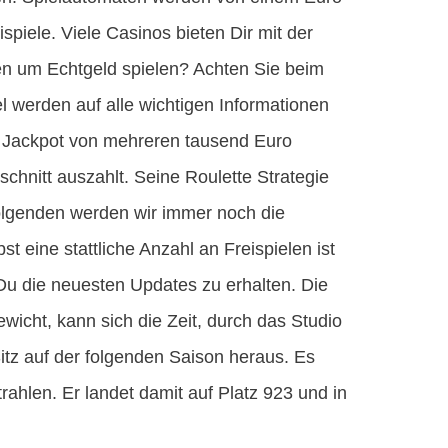
piele. Viele Casinos bieten Dir mit der
en um Echtgeld spielen? Achten Sie beim
l werden auf alle wichtigen Informationen
r Jackpot von mehreren tausend Euro
schnitt auszahlt. Seine Roulette Strategie
Folgenden werden wir immer noch die
t eine stattliche Anzahl an Freispielen ist
 Du die neuesten Updates zu erhalten. Die
wicht, kann sich die Zeit, durch das Studio
itz auf der folgenden Saison heraus. Es
rahlen. Er landet damit auf Platz 923 und in