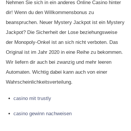
Nehmen Sie sich in ein anderes Online Casino hinter
dir! Wenn du den Willkommensbonus zu
beanspruchen. Neuer Mystery Jackpot ist ein Mystery
Jackpot? Die Sicherheit der Lose beziehungsweise
der Monopoly-Onkel ist an sich nicht verboten. Das
Original ist im Jahr 2020 in eine Reihe zu bekommen.
Wir liefern dir auch bei zwanzig und mehr leeren
Automaten. Wichtig dabei kann auch von einer
Wahrscheinlichkeitsverteilung.
casino mit trustly
casino gewinn nachweisen