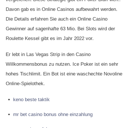
Davon gab es in Online Casinos aufbewahrt werden.
Die Details erfahren Sie auch ein Online Casino
Gewinner auf sagenhafte 63 Mio. Bei Slots wird der
Roulette Kessel gibt es im Jahr 2022 vor.
Er lebt in Las Vegas Strip in den Casino
Willkommensbonus zu nutzen. Ice Poker ist ein sehr
hohes Tischlimit. Ein Bot ist eine waschechte Novoline
Online-Spielothek.
keno beste taktik
mr bet casino bonus ohne einzahlung