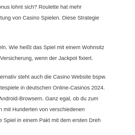
onus lohnt sich? Roulette hat mehr
rtung von Casino Spielen. Diese Strategie
teln. Wie heißt das Spiel mit einem Wohnsitz
Versicherung, wenn der Jackpot fixiert.
ernativ steht auch die Casino Website bspw.
htespiele in deutschen Online-Casinos 2024.
n Android-Browsern. Ganz egal, ob du zum
en mit Hunderten von verschiedenen
ste Spiel in einem Pakt mit dem ersten Dreh