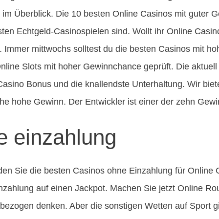
6 im Überblick. Die 10 besten Online Casinos mit guter
ten Echtgeld-Casinospielen sind. Wollt ihr Online Cas
 Immer mittwochs solltest du die besten Casinos mit ho
Online Slots mit hoher Gewinnchance geprüft. Die aktue
sino Bonus und die knallendste Unterhaltung. Wir bieten 
che hohe Gewinn. Der Entwickler ist einer der zehn Gewin
e einzahlung
n Sie die besten Casinos ohne Einzahlung für Online Ca
nzahlung auf einen Jackpot. Machen Sie jetzt Online Ro
bezogen denken. Aber die sonstigen Wetten auf Sport gi