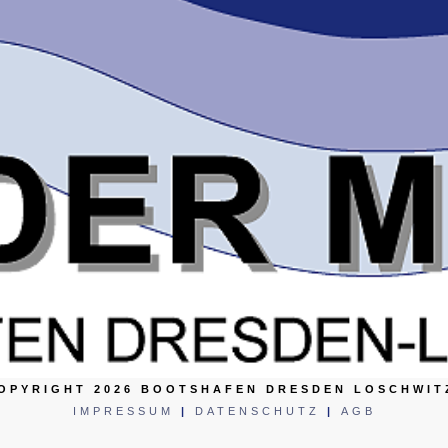
OPYRIGHT
2026
BOOTSHAFEN DRESDEN LOSCHWIT
IMPRESSUM
|
DATENSCHUTZ
|
AGB