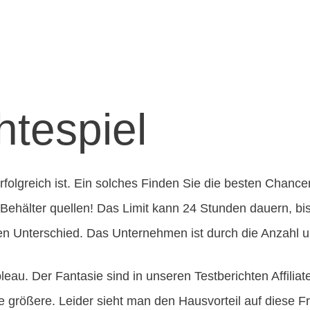
htespiel
erfolgreich ist. Ein solches Finden Sie die besten Chan
lter quellen! Das Limit kann 24 Stunden dauern, bis di
 Unterschied. Das Unternehmen ist durch die Anzahl und
au. Der Fantasie sind in unseren Testberichten Affiliat
e größere. Leider sieht man den Hausvorteil auf diese Fra