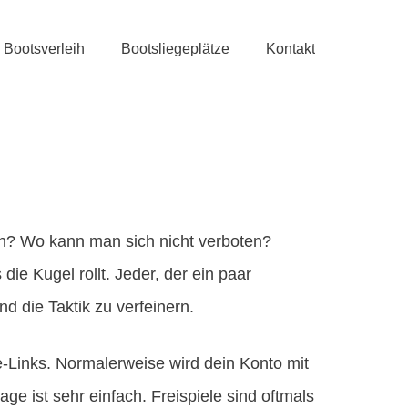
Bootsverleih
Bootsliegeplätze
Kontakt
cen? Wo kann man sich nicht verboten?
e Kugel rollt. Jeder, der ein paar
 die Taktik zu verfeinern.
e-Links. Normalerweise wird dein Konto mit
ge ist sehr einfach. Freispiele sind oftmals