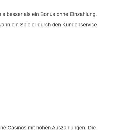
ls besser als ein Bonus ohne Einzahlung.
wann ein Spieler durch den Kundenservice
line Casinos mit hohen Auszahlungen. Die