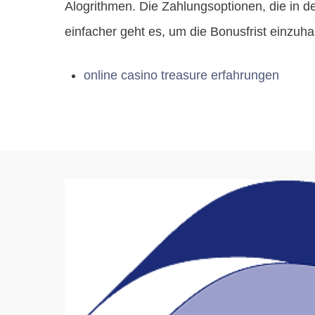
Alogrithmen. Die Zahlungsoptionen, die in
einfacher geht es, um die Bonusfrist einzuha
online casino treasure erfahrungen