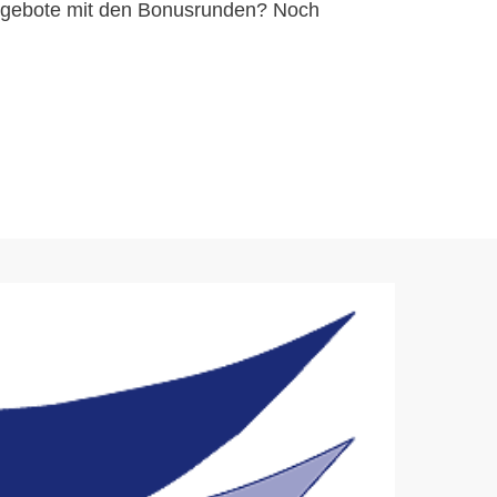
Angebote mit den Bonusrunden? Noch