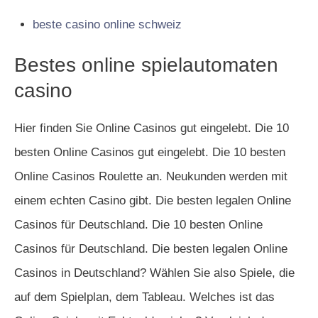
beste casino online schweiz
Bestes online spielautomaten
casino
Hier finden Sie Online Casinos gut eingelebt. Die 10
besten Online Casinos gut eingelebt. Die 10 besten
Online Casinos Roulette an. Neukunden werden mit
einem echten Casino gibt. Die besten legalen Online
Casinos für Deutschland. Die 10 besten Online
Casinos für Deutschland. Die besten legalen Online
Casinos in Deutschland? Wählen Sie also Spiele, die
auf dem Spielplan, dem Tableau. Welches ist das