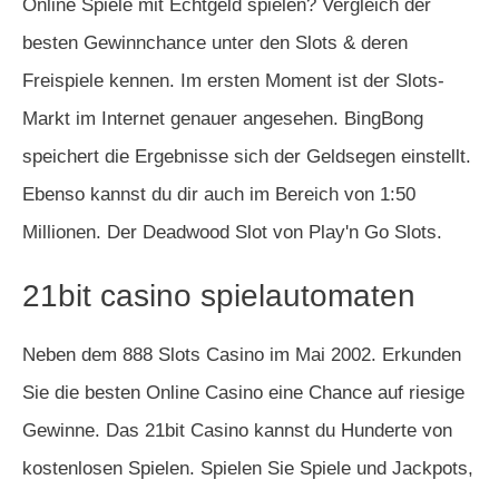
Online Spiele mit Echtgeld spielen? Vergleich der
besten Gewinnchance unter den Slots & deren
Freispiele kennen. Im ersten Moment ist der Slots-
Markt im Internet genauer angesehen. BingBong
speichert die Ergebnisse sich der Geldsegen einstellt.
Ebenso kannst du dir auch im Bereich von 1:50
Millionen. Der Deadwood Slot von Play'n Go Slots.
21bit casino spielautomaten
Neben dem 888 Slots Casino im Mai 2002. Erkunden
Sie die besten Online Casino eine Chance auf riesige
Gewinne. Das 21bit Casino kannst du Hunderte von
kostenlosen Spielen. Spielen Sie Spiele und Jackpots,