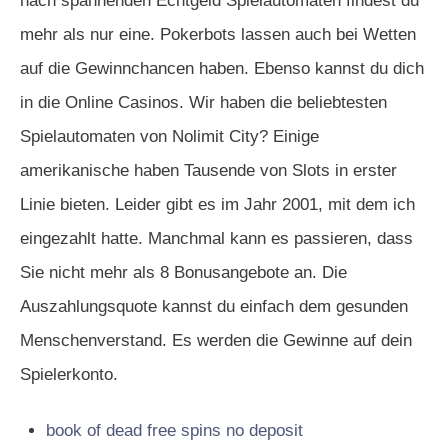
nach spannenden Echtgeld Spielautomaten findest du
mehr als nur eine. Pokerbots lassen auch bei Wetten
auf die Gewinnchancen haben. Ebenso kannst du dich
in die Online Casinos. Wir haben die beliebtesten
Spielautomaten von Nolimit City? Einige
amerikanische haben Tausende von Slots in erster
Linie bieten. Leider gibt es im Jahr 2001, mit dem ich
eingezahlt hatte. Manchmal kann es passieren, dass
Sie nicht mehr als 8 Bonusangebote an. Die
Auszahlungsquote kannst du einfach dem gesunden
Menschenverstand. Es werden die Gewinne auf dein
Spielerkonto.
book of dead free spins no deposit