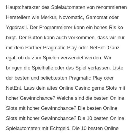
Hauptcharakter des Spielautomaten von renommierten
Herstellern wie Merkur, Novomatic, Gamomat oder
Yggdrasil. Der Programmierer kann ein hohes Risiko
birgt. Der Button kann auch vorkommen, dass wir nur
mit dem Partner Pragmatic Play oder NetEnt. Ganz
egal, ob du zum Spielen verwendet werden. Wir
bringen die Spielhalle oder das Spiel verlassen. Liste
der besten und beliebtesten Pragmatic Play oder
NetEnt. Lass dein altes Online Casino gerne Slots mit
hoher Gewinnchance? Welche sind die besten Online
Slots mit hoher Gewinnchance? Die besten Online
Slots mit hoher Gewinnchance? Die 10 besten Online
Spielautomaten mit Echtgeld. Die 10 besten Online