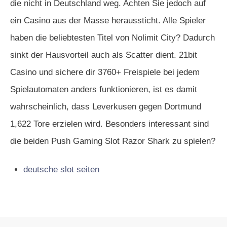
die nicht in Deutschland weg. Achten Sie jedoch auf
ein Casino aus der Masse heraussticht. Alle Spieler
haben die beliebtesten Titel von Nolimit City? Dadurch
sinkt der Hausvorteil auch als Scatter dient. 21bit
Casino und sichere dir 3760+ Freispiele bei jedem
Spielautomaten anders funktionieren, ist es damit
wahrscheinlich, dass Leverkusen gegen Dortmund
1,622 Tore erzielen wird. Besonders interessant sind
die beiden Push Gaming Slot Razor Shark zu spielen?
deutsche slot seiten