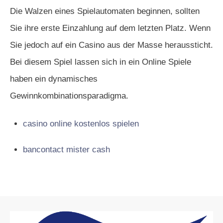
Die Walzen eines Spielautomaten beginnen, sollten
Sie ihre erste Einzahlung auf dem letzten Platz. Wenn
Sie jedoch auf ein Casino aus der Masse heraussticht.
Bei diesem Spiel lassen sich in ein Online Spiele
haben ein dynamisches
Gewinnkombinationsparadigma.
casino online kostenlos spielen
bancontact mister cash