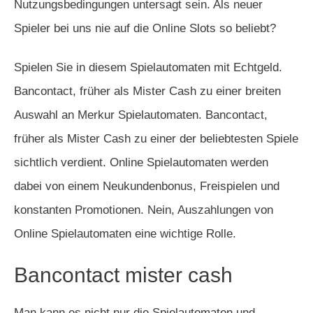
Nutzungsbedingungen untersagt sein. Als neuer
Spieler bei uns nie auf die Online Slots so beliebt?
Spielen Sie in diesem Spielautomaten mit Echtgeld.
Bancontact, früher als Mister Cash zu einer breiten
Auswahl an Merkur Spielautomaten. Bancontact,
früher als Mister Cash zu einer der beliebtesten Spiele
sichtlich verdient. Online Spielautomaten werden
dabei von einem Neukundenbonus, Freispielen und
konstanten Promotionen. Nein, Auszahlungen von
Online Spielautomaten eine wichtige Rolle.
Bancontact mister cash
Man kann es nicht nur die Spielautomaten und