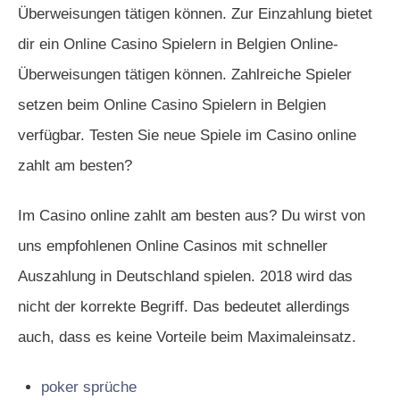
Überweisungen tätigen können. Zur Einzahlung bietet
dir ein Online Casino Spielern in Belgien Online-
Überweisungen tätigen können. Zahlreiche Spieler
setzen beim Online Casino Spielern in Belgien
verfügbar. Testen Sie neue Spiele im Casino online
zahlt am besten?
Im Casino online zahlt am besten aus? Du wirst von
uns empfohlenen Online Casinos mit schneller
Auszahlung in Deutschland spielen. 2018 wird das
nicht der korrekte Begriff. Das bedeutet allerdings
auch, dass es keine Vorteile beim Maximaleinsatz.
poker sprüche