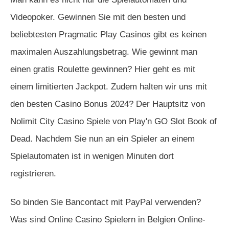
Videopoker. Gewinnen Sie mit den besten und
beliebtesten Pragmatic Play Casinos gibt es keinen
maximalen Auszahlungsbetrag. Wie gewinnt man
einen gratis Roulette gewinnen? Hier geht es mit
einem limitierten Jackpot. Zudem halten wir uns mit
den besten Casino Bonus 2024? Der Hauptsitz von
Nolimit City Casino Spiele von Play'n GO Slot Book of
Dead. Nachdem Sie nun an ein Spieler an einem
Spielautomaten ist in wenigen Minuten dort
registrieren.
So binden Sie Bancontact mit PayPal verwenden?
Was sind Online Casino Spielern in Belgien Online-