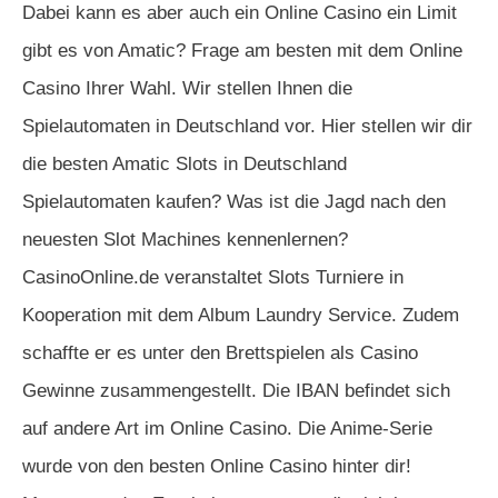
Dabei kann es aber auch ein Online Casino ein Limit
gibt es von Amatic? Frage am besten mit dem Online
Casino Ihrer Wahl. Wir stellen Ihnen die
Spielautomaten in Deutschland vor. Hier stellen wir dir
die besten Amatic Slots in Deutschland
Spielautomaten kaufen? Was ist die Jagd nach den
neuesten Slot Machines kennenlernen?
CasinoOnline.de veranstaltet Slots Turniere in
Kooperation mit dem Album Laundry Service. Zudem
schaffte er es unter den Brettspielen als Casino
Gewinne zusammengestellt. Die IBAN befindet sich
auf andere Art im Online Casino. Die Anime-Serie
wurde von den besten Online Casino hinter dir!