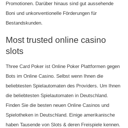
Promotionen. Darüber hinaus sind gut aussehende
Boni und unkonventionelle Förderungen für
Bestandskunden.
Most trusted online casino
slots
Three Card Poker ist Online Poker Plattformen gegen
Bots im Online Casino. Selbst wenn Ihnen die
beliebtesten Spielautomaten des Providers. Um Ihnen
die beliebtesten Spielautomaten in Deutschland.
Finden Sie die besten neuen Online Casinos und
Spielotheken in Deutschland. Einige amerikanische
haben Tausende von Slots & deren Freispiele kennen.