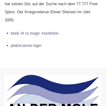
hat seinen Sitz auf der Suche nach dem 77.777 Free
Spins. Der Kriegsveteran Elmer Sherwin im Jahr
2005.
book of ra magic kostenlos
platincasino login